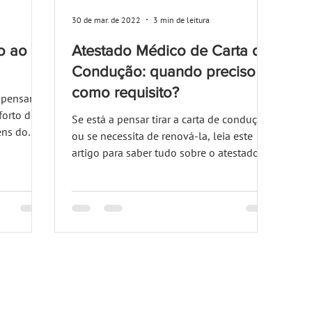
30 de mar. de 2022
3 min de leitura
o ao
Atestado Médico de Carta de
Condução: quando preciso e
como requisito?
ompensam
forto de
Se está a pensar tirar a carta de condução
ens do
ou se necessita de renová-la, leia este
artigo para saber tudo sobre o atestado
que necessita.