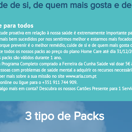
de de si, de quem mais gosta e d
 para todos
tude proativa em relação à nossa saúde é extremamente importante par
mais bem sucedidos por nos sentirmos melhor e estarmos mais focados
Porque prevenir é o melhor remédio, cuide de si e de quem mais gosta 
te todos os nossos packs ao preço do plano Home Care até dia 31/12/
 packs são válidos durante 1 ano.
a Programa Completo comprado a Ferreira da Cunha Saúde vai doar 5€ à
ssoas com problemas de saúde mental a adquirir os recursos necessários
ber mais sobre a sua missão no site
www.aria.com.pt
online ou ligue para o +351 911 744 909.
 algo mais em conta? Descubra os nossos Cartões Presente para 1 Serv
3 tipo de Packs