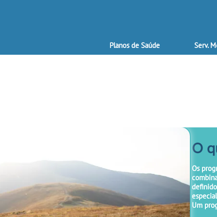
Planos de Saúde
Serv. M
O q
Os prog
combina
definido
especial
Um progr