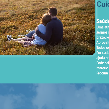
Cui
Saúde
Uma ati
sermos 
prazo. 
Aprovei
Todos os
Por cad
ajuda pe
Pode sa
Marque 
Procura