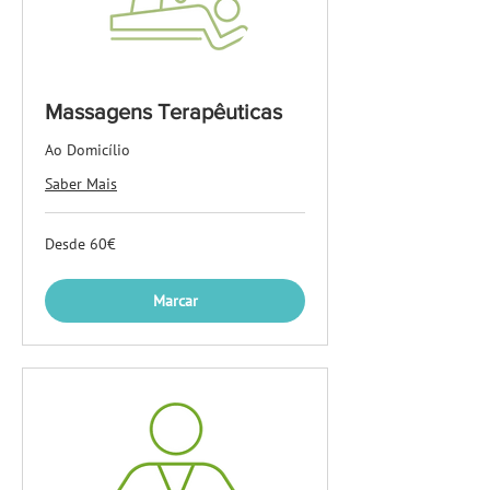
Massagens Terapêuticas
Ao Domicílio
Saber Mais
Desde
Desde 60€
60€
Marcar