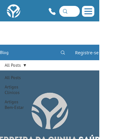
Registre-se
Blog
All Posts
All Posts
Artigos
Clínicos
Artigos
Bem-Estar