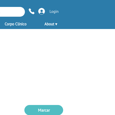
Login
Corpo Clínico
About ▾
Marcar