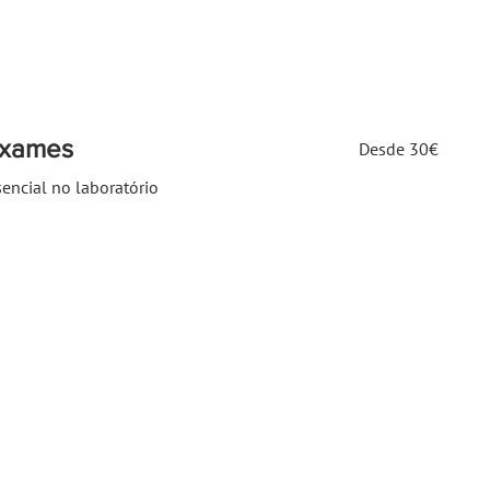
Desde
Exames
Desde 30€
30€
sencial no laboratório