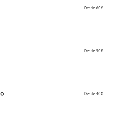
Desde
Desde 60€
60€
Desde
Desde 50€
50€
Desde
co
Desde 40€
40€