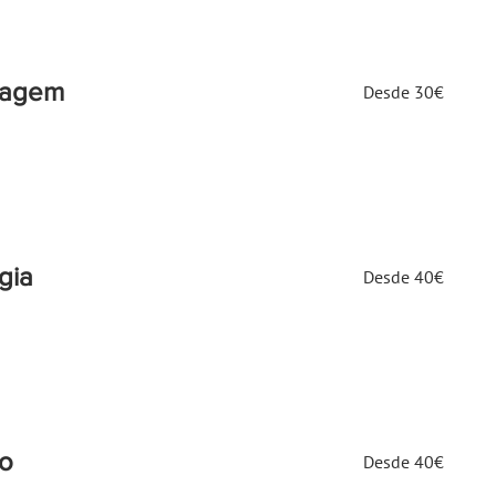
Desde
magem
Desde 30€
30€
Desde
gia
Desde 40€
40€
Desde
ão
Desde 40€
40€