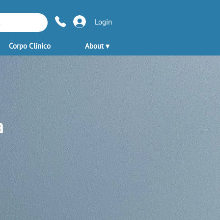
Login
Corpo Clínico
About ▾
a