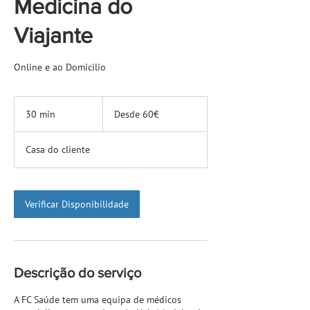
Medicina do
Viajante
Online e ao Domicilio
Desde
60€
30 min
3
Desde 60€
0
m
Casa do cliente
i
n
Verificar Disponibilidade
Descrição do serviço
A FC Saúde tem uma equipa de médicos