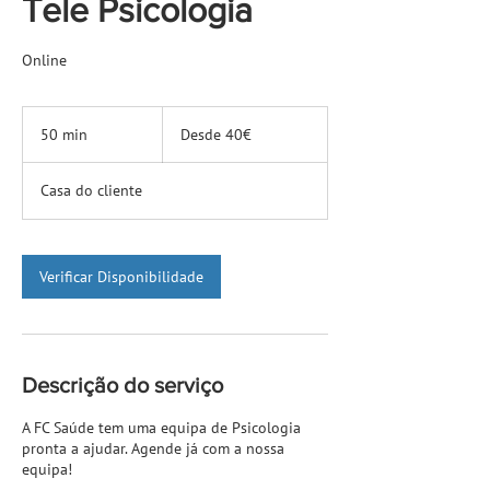
Tele Psicologia
Online
Desde
40€
50 min
5
Desde 40€
0
m
Casa do cliente
i
n
Verificar Disponibilidade
Descrição do serviço
A FC Saúde tem uma equipa de Psicologia
pronta a ajudar. Agende já com a nossa
equipa!