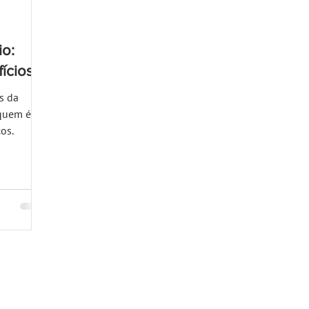
io:
ícios?
s da
 quem é
os.