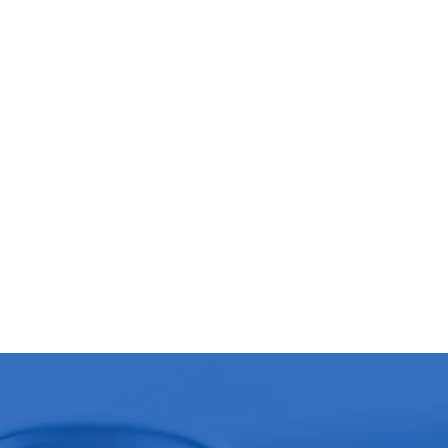
Massagem Gratuita - Após 11º mês de Subscrição
E muito mais…
, Sem Limite de Idade!
 saúde e tenha o apoio de uma equipa
sionais de saúde experientes e
pecializados.
sto Plano
English
PDF em PORT
onheça os nossos Serviç
ao Domicílio