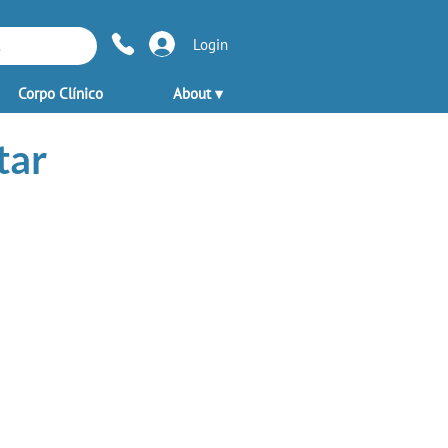
Login
Corpo Clínico
About ▾
tar