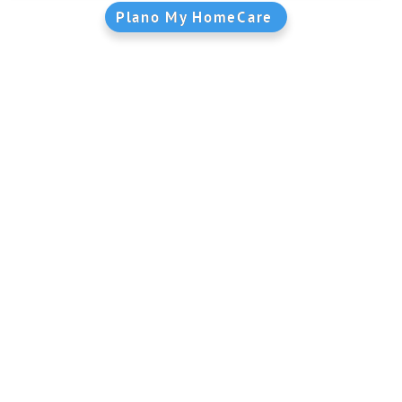
Plano My HomeCare
filas e sem deslocações,
cuide de si sem sair de c
nar
Gerimos tudo por si
Si
 de mais de
A nossa equipa operacional apoia e trata de todas as
Escolha s
distância de
marcações de consultas.
temos o que
A nossa equipa clínica faz o acompanhamento e
 gosta.
recomendações personalizadas.
Saiba quant
Estamos abertos de segunda a sábado, incluindo
feriados.
Saber Mais