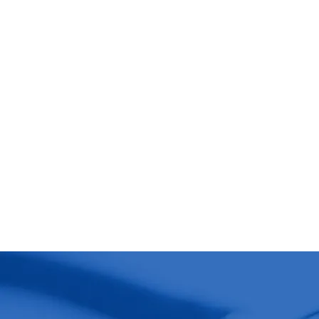
Sem fidelização
Subscreva o nosso plano de
com mais de 80 profis
es
Regi
Português
C