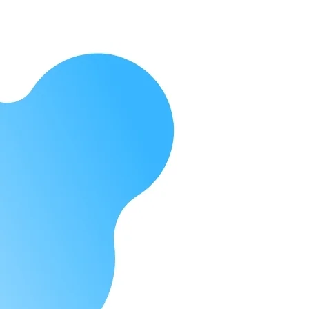
Sem 
Equipa multidiscipli
Temos uma equipa própria com profissionais
10 valências, prontos para ir ter consigo, à 
um contacto. Na Ferreira da Cunha Saúde 
precisa para cuidar de si e de quem mais
Ver Serviços