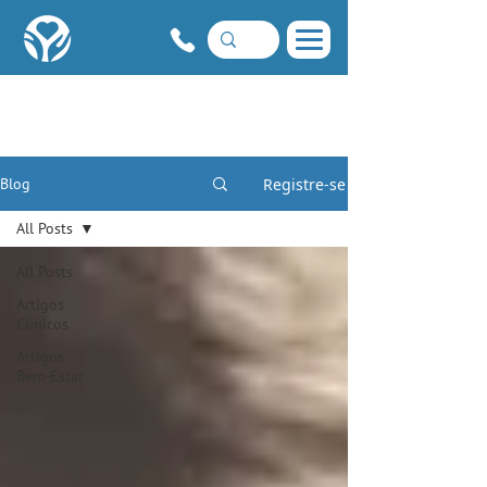
Registre-se
Blog
All Posts
All Posts
Artigos
Clínicos
Artigos
Bem-Estar