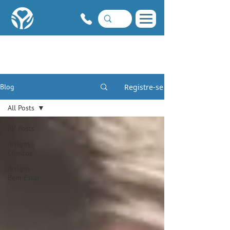
Registre-se
Blog
All Posts
All Posts
Artigos
Clínicos
Artigos
Bem-Estar