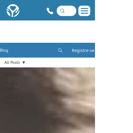
Registre-se
Blog
All Posts
All Posts
Artigos
Clínicos
Artigos
Bem-Estar