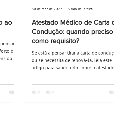
30 de mar. de 2022
3 min de leitura
o ao
Atestado Médico de Carta de
Condução: quando preciso e
como requisito?
ompensam
forto de
Se está a pensar tirar a carta de condução
ens do
ou se necessita de renová-la, leia este
artigo para saber tudo sobre o atestado
que necessita.